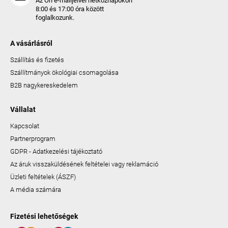
Az Ön e-mailjeivel hétköznapokon
8:00 és 17:00 óra között
foglalkozunk.
A vásárlásról
Szállítás és fizetés
Szállítmányok ökológiai csomagolása
B2B nagykereskedelem
Vállalat
Kapcsolat
Partnerprogram
GDPR - Adatkezelési tájékoztató
Az áruk visszaküldésének feltételei vagy reklamáció
Üzleti feltételek (ÁSZF)
A média számára
Fizetési lehetőségek