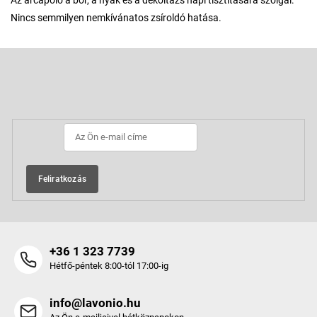
Az arcápoló a bőr, a nyak és a dekoltázs napi tisztítására szolgál.
Nincs semmilyen nemkívánatos zsíroldó hatása.
L
á
b
Feliratkozás hírlevélre
l
é
c
Feliratkozás
+36 1 323 7739
Hétfő-péntek 8:00-tól 17:00-ig
info@lavonio.hu