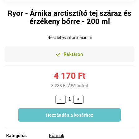
Ryor - Árnika arctisztító tej száraz és
érzékeny bőrre - 200 ml
Részletes információ
Raktáron
4 170 Ft
3 283 Ft ÁFA nélkül
−
+
Hozzáadás a kosárhoz
Kategória
:
Körmök