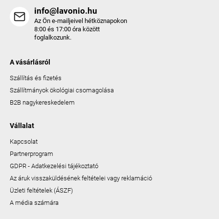
info@lavonio.hu
Az Ön e-mailjeivel hétköznapokon
8:00 és 17:00 óra között
foglalkozunk.
A vásárlásról
Szállítás és fizetés
Szállítmányok ökológiai csomagolása
B2B nagykereskedelem
Vállalat
Kapcsolat
Partnerprogram
GDPR - Adatkezelési tájékoztató
Az áruk visszaküldésének feltételei vagy reklamáció
Üzleti feltételek (ÁSZF)
A média számára