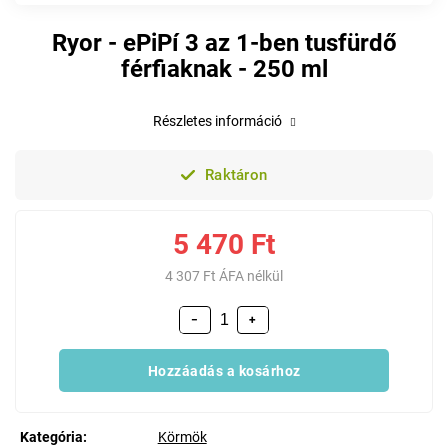
Ryor - ePiPí 3 az 1-ben tusfürdő
férfiaknak - 250 ml
Részletes információ
Raktáron
5 470 Ft
4 307 Ft ÁFA nélkül
−
+
Hozzáadás a kosárhoz
Kategória
:
Körmök