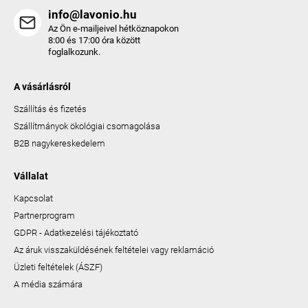
info@lavonio.hu
Az Ön e-mailjeivel hétköznapokon
8:00 és 17:00 óra között
foglalkozunk.
A vásárlásról
Szállítás és fizetés
Szállítmányok ökológiai csomagolása
B2B nagykereskedelem
Vállalat
Kapcsolat
Partnerprogram
GDPR - Adatkezelési tájékoztató
Az áruk visszaküldésének feltételei vagy reklamáció
Üzleti feltételek (ÁSZF)
A média számára