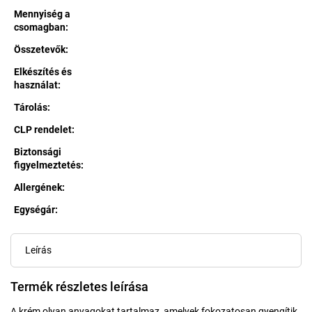
Mennyiség a
csomagban
:
Összetevők
:
Elkészítés és
használat
:
Tárolás
:
CLP rendelet
:
Biztonsági
figyelmeztetés
:
Allergének
:
Egységár:
Egységár:
Leírás
Termék részletes leírása
A krém olyan anyagokat tartalmaz, amelyek fokozatosan gyengítik