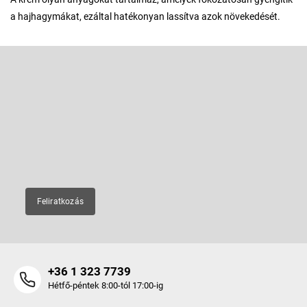
a hajhagymákat, ezáltal hatékonyan lassítva azok növekedését.
L
á
b
Feliratkozás hírlevélre
l
é
Adja meg az e-mail címét, és mi tájékoztatást küldünk webáruházunk
új termékeiről.
c
E-mail
Feliratkozás
+36 1 323 7739
Hétfő-péntek 8:00-tól 17:00-ig