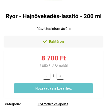
Ryor - Hajnövekedés-lassító - 200 ml
Részletes információ
Raktáron
8 700 Ft
6 850 Ft ÁFA nélkül
−
+
Hozzáadás a kosárhoz
Kategória
:
Kozmetika és ápolás