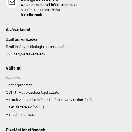
Az Ön e-mailjeivel hétköznapokon
8:00 és 17:00 óra között
foglalkozunk.
A vásárlásról
Szállítás és fizetés
Szállítmányok ökológiai csomagolása
B2B nagykereskedelem
Vállalat
Kapcsolat
Partnerprogram
GDPR - Adatkezelési tájékoztató
Az áruk visszaküldésének feltételei vagy reklamáció
Üzleti feltételek (ÁSZF)
A média számára
Fizetési lehetőségek