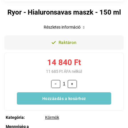
Ryor - Hialuronsavas maszk - 150 ml
Részletes információ
Raktáron
14 840 Ft
11 685 Ft ÁFA nélkül
−
+
Hozzáadás a kosárhoz
Kategória
:
Körmök
Mennyiség a