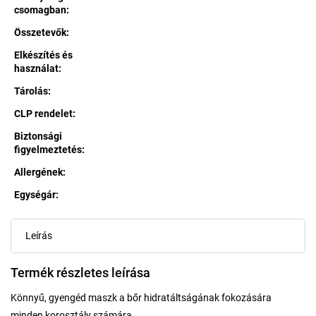
csomagban
:
Összetevők
:
Elkészítés és
használat
:
Tárolás
:
CLP rendelet
:
Biztonsági
figyelmeztetés
:
Allergének
:
Egységár:
Egységár:
Leírás
Termék részletes leírása
Könnyű, gyengéd maszk a bőr hidratáltságának fokozására
minden korosztály számára.