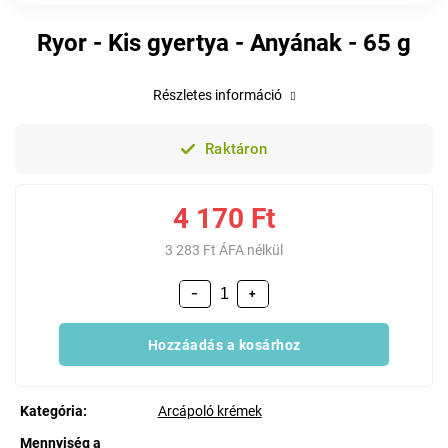
Ryor - Kis gyertya - Anyának - 65 g
Részletes információ
Raktáron
4 170 Ft
3 283 Ft ÁFA nélkül
−
+
Hozzáadás a kosárhoz
Kategória
:
Arcápoló krémek
Mennyiség a