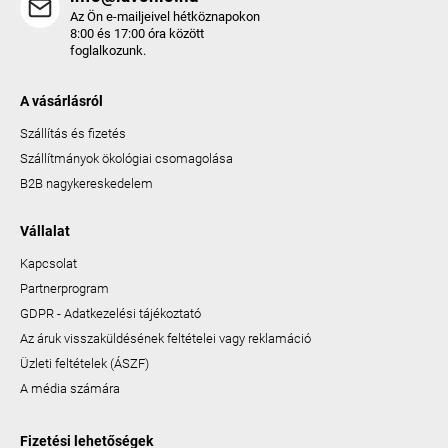
Az Ön e-mailjeivel hétköznapokon
8:00 és 17:00 óra között
foglalkozunk.
A vásárlásról
Szállítás és fizetés
Szállítmányok ökológiai csomagolása
B2B nagykereskedelem
Vállalat
Kapcsolat
Partnerprogram
GDPR - Adatkezelési tájékoztató
Az áruk visszaküldésének feltételei vagy reklamáció
Üzleti feltételek (ÁSZF)
A média számára
Fizetési lehetőségek