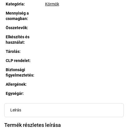
Kategória
:
Körmök
Mennyiség a
csomagban
:
Összetevők
:
Elkészítés és
használat
:
Tárolás
:
CLP rendelet
:
Biztonsági
figyelmeztetés
:
Allergének
:
Egységár:
Egységár:
Leírás
Termék részletes leírása