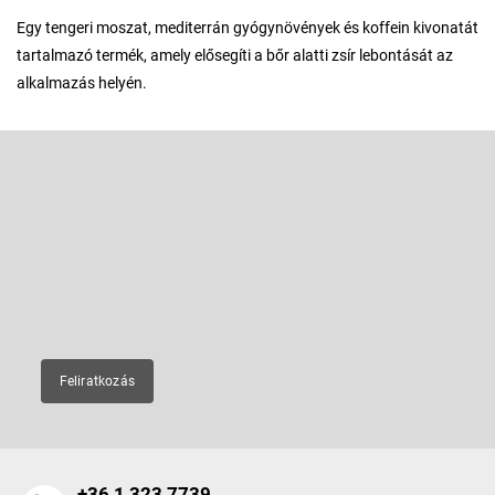
Egy tengeri moszat, mediterrán gyógynövények és koffein kivonatát
tartalmazó termék, amely elősegíti a bőr alatti zsír lebontását az
alkalmazás helyén.
L
á
b
Feliratkozás hírlevélre
l
é
Adja meg az e-mail címét, és mi tájékoztatást küldünk webáruházunk
új termékeiről.
c
E-mail
Feliratkozás
+36 1 323 7739