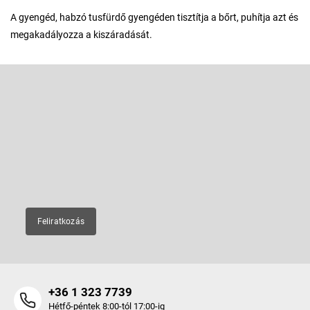
A gyengéd, habzó tusfürdő gyengéden tisztítja a bőrt, puhítja azt és
megakadályozza a kiszáradását.
L
á
b
Feliratkozás hírlevélre
l
é
Adja meg az e-mail címét, és mi tájékoztatást küldünk webáruházunk
új termékeiről.
c
E-mail
Feliratkozás
+36 1 323 7739
Hétfő-péntek 8:00-tól 17:00-ig