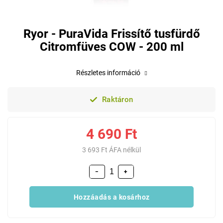
Ryor - PuraVida Frissítő tusfürdő
Citromfüves COW - 200 ml
Részletes információ
Raktáron
4 690 Ft
3 693 Ft ÁFA nélkül
−
+
Hozzáadás a kosárhoz