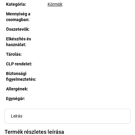
Kategória
:
Körmök
Mennyiség a
csomagban
:
Összetevők
:
Elkészítés és
használat
:
Tárolás
:
CLP rendelet
:
Biztonsági
figyelmeztetés
:
Allergének
:
Egységár:
Egységár:
Leírás
Termék részletes leírása