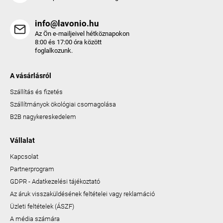
info@lavonio.hu
Az Ön e-mailjeivel hétköznapokon
8:00 és 17:00 óra között
foglalkozunk.
A vásárlásról
Szállítás és fizetés
Szállítmányok ökológiai csomagolása
B2B nagykereskedelem
Vállalat
Kapcsolat
Partnerprogram
GDPR - Adatkezelési tájékoztató
Az áruk visszaküldésének feltételei vagy reklamáció
Üzleti feltételek (ÁSZF)
A média számára