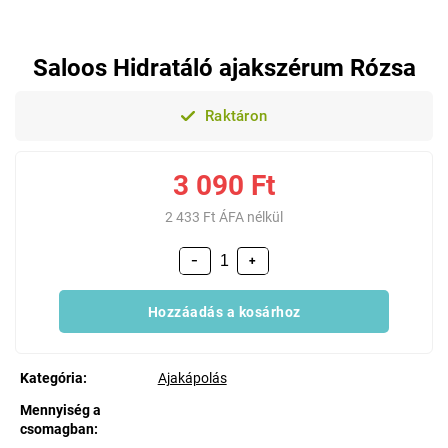
Saloos Hidratáló ajakszérum Rózsa
Raktáron
3 090 Ft
2 433 Ft ÁFA nélkül
−
+
Hozzáadás a kosárhoz
Kategória
:
Ajakápolás
Mennyiség a
csomagban
: