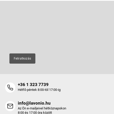
L
á
b
Feliratkozás hírlevélre
l
é
Adja meg az e-mail címét, és mi tájékoztatást küldünk webáruházunk
új termékeiről.
c
E-mail
Feliratkozás
+36 1 323 7739
Hétfő-péntek 8:00-tól 17:00-ig
info@lavonio.hu
Az Ön e-mailjeivel hétköznapokon
8:00 és 17:00 óra között