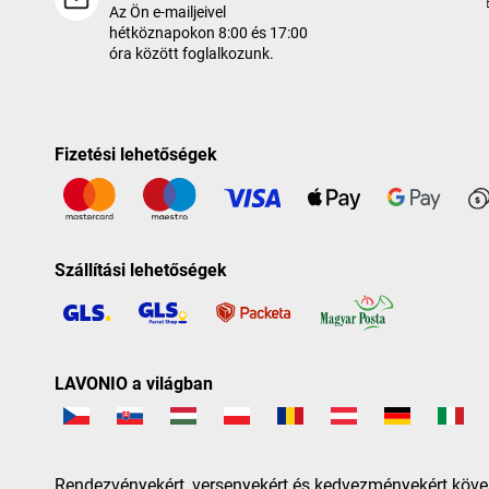
Az Ön e-mailjeivel
hétköznapokon 8:00 és 17:00
óra között foglalkozunk.
Fizetési lehetőségek
Szállítási lehetőségek
LAVONIO a világban
Rendezvényekért, versenyekért és kedvezményekért köve