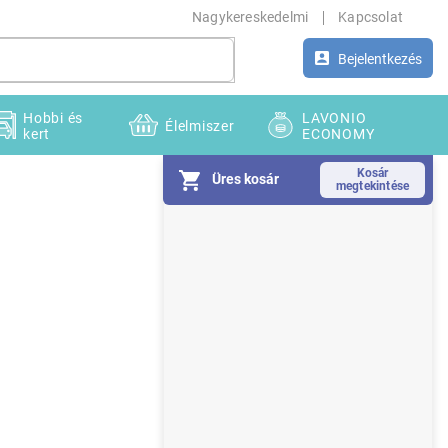
Nagykereskedelmi
Kapcsolat
Bejelentkezés
Hobbi és
LAVONIO
Élelmiszer
kert
ECONOMY
Üres kosár
O
l
d
a
l
s
ó
p
a
n
e