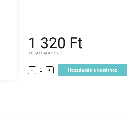
1 320 Ft
1 039 Ft ÁFA nélkül
Hozzáadás a kosárhoz
−
+