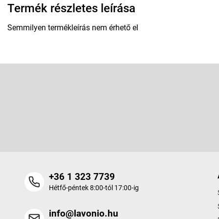
Termék részletes leírása
Semmilyen termékleírás nem érhető el
L
á
b
Feliratkozás hírlevélre
l
é
Adja meg az e-mail címét, és mi tájékoztatást küldünk webáruhá
c
termékeiről.
+36 1 323 7739
Hétfő-péntek 8:00-tól 17:00-ig
info@lavonio.hu