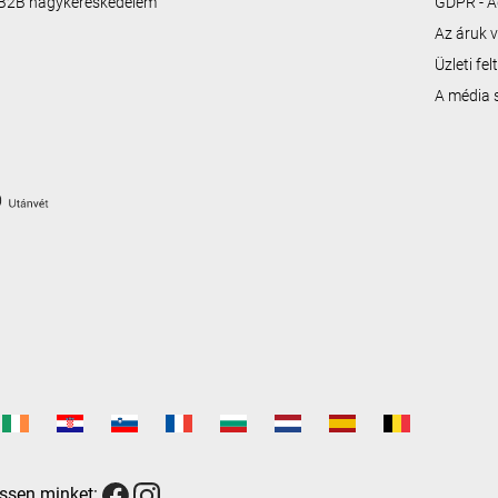
B2B nagykereskedelem
GDPR - A
Az áruk v
Üzleti fe
A média
ssen minket: