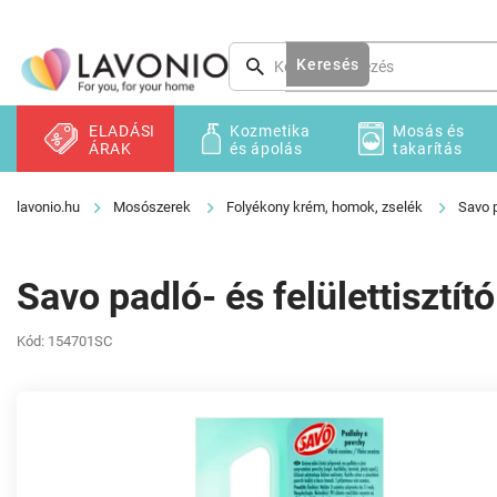
Ugrás
a
fő
Keresés
tartalomhoz
ELADÁSI
Kozmetika
Mosás és
ÁRAK
és ápolás
takarítás
Mosószerek
Folyékony krém, homok, zselék
Savo p
Savo padló- és felülettisztí
Kód:
154701SC