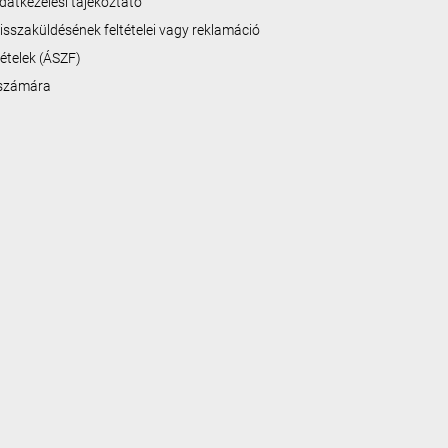
datkezelési tájékoztató
isszaküldésének feltételei vagy reklamáció
ltételek (ÁSZF)
 számára