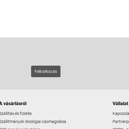
E-mail
zunk új
Feliratkozás
A vásárlásról
Vállalat
Szállítás és fizetés
Kapcsola
Szállítmányok ökológiai csomagolása
Partner