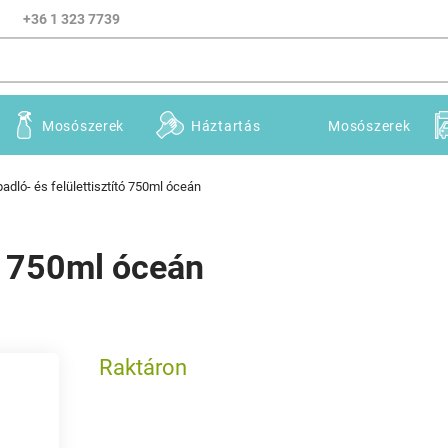
+36 1 323 7739
Mosószerek
Háztartás
Mosószerek
adló- és felülettisztító 750ml óceán
tó 750ml óceán
Raktáron