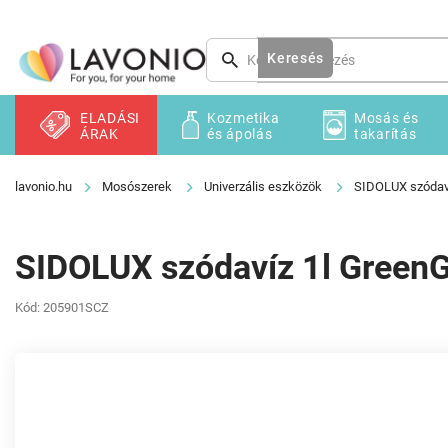
Ugrás
a
fő
Keresés
tartalomhoz
ELADÁSI
Kozmetika
Mosás és
ÁRAK
és ápolás
takarítás
Mosószerek
Univerzális eszközök
SIDOLUX szódav
SIDOLUX szódavíz 1l Green
Kód:
205901SCZ