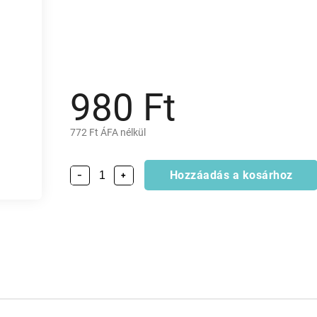
980 Ft
772 Ft ÁFA nélkül
Hozzáadás a kosárhoz
−
+