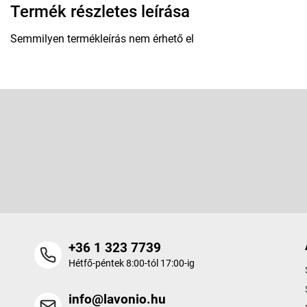
Termék részletes leírása
Semmilyen termékleírás nem érhető el
L
á
b
Feliratkozás hírlevélre
l
é
Adja meg az e-mail címét, és mi tájékoztatást küldünk webáruhá
c
termékeiről.
+36 1 323 7739
Hétfő-péntek 8:00-tól 17:00-ig
info@lavonio.hu