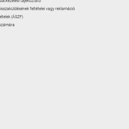
datkezelési tájékoztató
isszaküldésének feltételei vagy reklamáció
ltételek (ÁSZF)
 számára