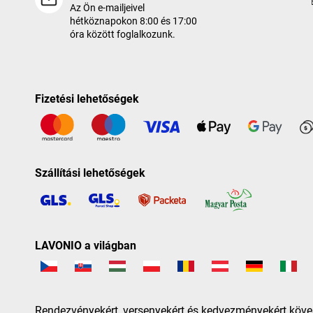
Az Ön e-mailjeivel
hétköznapokon 8:00 és 17:00
óra között foglalkozunk.
Fizetési lehetőségek
Szállítási lehetőségek
LAVONIO a világban
Rendezvényekért, versenyekért és kedvezményekért köve