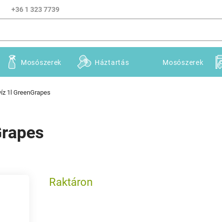
+36 1 323 7739
Mosószerek
Háztartás
Mosószerek
íz 1l GreenGrapes
Grapes
Raktáron