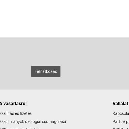
E-mail
zunk új
Feliratkozás
A vásárlásról
Vállalat
Szállítás és fizetés
Kapcsola
Szállítmányok ökológiai csomagolása
Partner