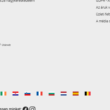
B2B nagykereskedelem
GDPR - A
Az áruk v
Üzleti fe
A média
ssen minket: