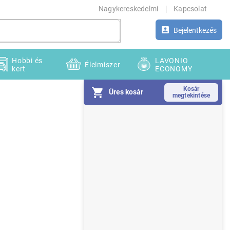
Nagykereskedelmi
Kapcsolat
Bejelentkezés
Hobbi és
LAVONIO
Élelmiszer
kert
ECONOMY
Üres kosár
O
l
d
a
l
s
ó
p
a
n
e