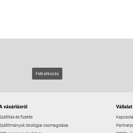
E-mail
zunk új
Feliratkozás
A vásárlásról
Vállalat
Szállítás és fizetés
Kapcsola
Szállítmányok ökológiai csomagolása
Partner