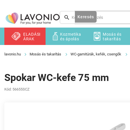
Ugrás
a
fő
Keresés
tartalomhoz
ELADÁSI
Kozmetika
Mosás és
ÁRAK
és ápolás
takarítás
Mosás és takarítás
WC-garnitúrák, kefék, csengők
Spokar WC-kefe 75 mm
Kód:
56655SCZ