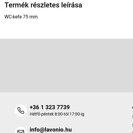
Termék részletes leírása
WC-kefe 75 mm
L
á
b
Feliratkozás hírlevélre
l
é
Adja meg az e-mail címét, és mi tájékoztatást küldünk webáruhá
c
termékeiről.
+36 1 323 7739
Hétfő-péntek 8:00-tól 17:00-ig
info@lavonio.hu