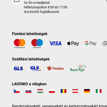
Az Ön e-mailjeivel
hétköznapokon 8:00 és 17:00
óra között foglalkozunk.
Fizetési lehetőségek
Szállítási lehetőségek
LAVONIO a világban
Rendezvényekért, versenyekért és kedvezményekért köve