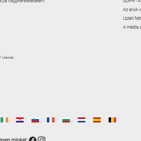
B2B nagykereskedelem
GDPR - A
Az áruk v
Üzleti fe
A média
ssen minket: