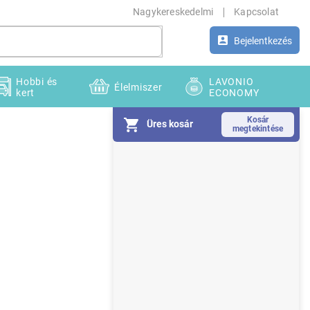
Nagykereskedelmi
Kapcsolat
Bejelentkezés
Hobbi és
LAVONIO
Élelmiszer
kert
ECONOMY
Üres kosár
O
l
d
a
l
s
ó
p
a
n
e