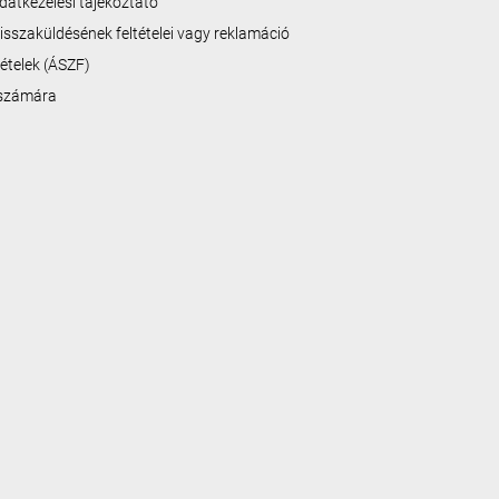
datkezelési tájékoztató
isszaküldésének feltételei vagy reklamáció
ltételek (ÁSZF)
 számára