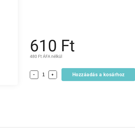
610 Ft
480 Ft ÁFA nélkül
Hozzáadás a kosárhoz
−
+