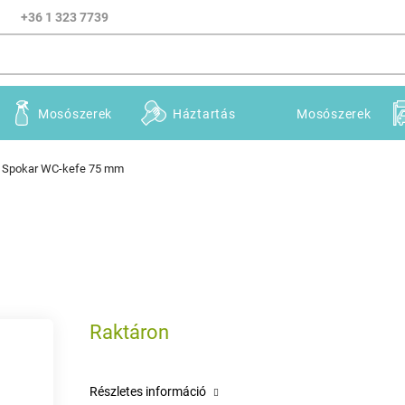
+36 1 323 7739
Mosószerek
Háztartás
Mosószerek
Spokar WC-kefe 75 mm
Raktáron
Részletes információ