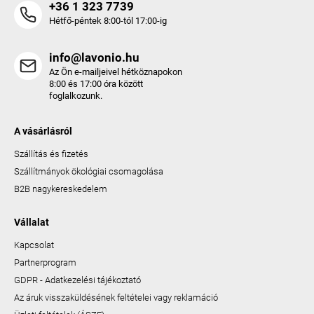
+36 1 323 7739
Hétfő-péntek 8:00-tól 17:00-ig
info@lavonio.hu
Az Ön e-mailjeivel hétköznapokon
8:00 és 17:00 óra között
foglalkozunk.
A vásárlásról
Szállítás és fizetés
Szállítmányok ökológiai csomagolása
B2B nagykereskedelem
Vállalat
Kapcsolat
Partnerprogram
GDPR - Adatkezelési tájékoztató
Az áruk visszaküldésének feltételei vagy reklamáció