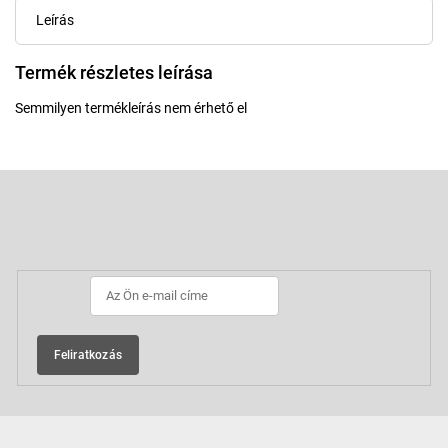
Leírás
Termék részletes leírása
Semmilyen termékleírás nem érhető el
L
á
b
Feliratkozás hírlevélre
l
é
c
Feliratkozás