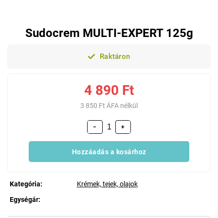
Sudocrem MULTI-EXPERT 125g
Raktáron
4 890 Ft
3 850 Ft ÁFA nélkül
−
+
Hozzáadás a kosárhoz
Kategória
:
Krémek, tejek, olajok
Egységár:
Egységár: