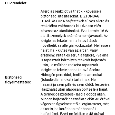
CLP rendelet
:
Allergiás reakciót válthat ki - kövesse a
biztonsági utasításokat. BIZTONSÁGI
UTASÍTÁSOK: A hajfestékek súlyos allergiás
reakciókat válthatnak ki. Olvassa el és
kövesse az utasításokat. Ez a termék 16 év
alatti személyek számára nem javasolt. Az
ideiglenes fekete henna tetoválások
növelhetik az allergia kockázatát. Ne fesse a
haját, ha: - kiütés van az arcán, vagy
érzékeny, irritált és sérült a fejbőre, - valaha
is tapasztalt bármilyen reakciót hajfestés
után, - a múltban reakciót tapasztalt
ideiglenes fekete henna tetoválásokra.
Hidrogén-peroxidot, fenilén-diaminokat
Biztonsági
(toluolé-diaminokat) tartalmaz. Ne
figyelmeztetés
:
használja szempilla és szemöldök festésére.
Használat után alaposan öblítse le a hajat.
A termék összetétele - lásd a doboz alján.
Minden hajfesték használata előtt 48 órával
végezzen figyelmeztető allergiatesztet, még
akkor is, ha korábban már használt
hajfestéket. Ezért ne felejtse el 48 órával