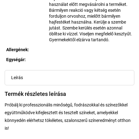
használat előtt megvásárolni a terméket.
Bármilyen reakció vagy kétség esetén
forduljon orvoshoz, mielőtt bármilyen
hajfestéket használna. Kerülje a szembe
jutást. Szembe kerülés esetén azonnal
öblítse ki vízzel. Viseljen megfelelő kesztyűt.
Gyermekektől elzárva tartandó.
Allergének
:
Egységár:
Egységár:
Leírás
Termék részletes leírása
Próbálj ki professzionális minőségű, fodrászokkal és színezőkkel
együttműködve kifejlesztett és tesztelt színeket, amelyekkel
könnyedén elérhetsz tökéletes, szalonszerű színeredményt otthon
is!