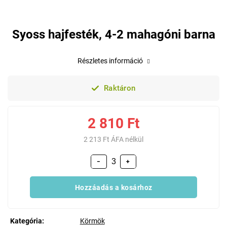
Syoss hajfesték, 4-2 mahagóni barna
Részletes információ
Raktáron
2 810 Ft
2 213 Ft ÁFA nélkül
−
+
Hozzáadás a kosárhoz
Kategória
:
Körmök