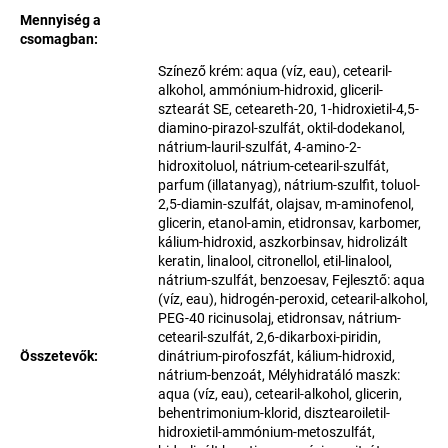
Mennyiség a
csomagban
:
Színező krém: aqua (víz, eau), cetearil-
alkohol, ammónium-hidroxid, gliceril-
sztearát SE, ceteareth-20, 1-hidroxietil-4,5-
diamino-pirazol-szulfát, oktil-dodekanol,
nátrium-lauril-szulfát, 4-amino-2-
hidroxitoluol, nátrium-cetearil-szulfát,
parfum (illatanyag), nátrium-szulfit, toluol-
2,5-diamin-szulfát, olajsav, m-aminofenol,
glicerin, etanol-amin, etidronsav, karbomer,
kálium-hidroxid, aszkorbinsav, hidrolizált
keratin, linalool, citronellol, etil-linalool,
nátrium-szulfát, benzoesav, Fejlesztő: aqua
(víz, eau), hidrogén-peroxid, cetearil-alkohol,
PEG-40 ricinusolaj, etidronsav, nátrium-
cetearil-szulfát, 2,6-dikarboxi-piridin,
Összetevők
:
dinátrium-pirofoszfát, kálium-hidroxid,
nátrium-benzoát, Mélyhidratáló maszk:
aqua (víz, eau), cetearil-alkohol, glicerin,
behentrimonium-klorid, disztearoiletil-
hidroxietil-ammónium-metoszulfát,