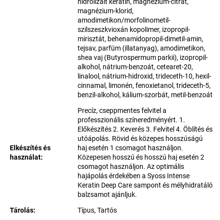
hidrolizált keratin, magnézium-citrát,
magnézium-klorid,
amodimetikon/morfolinometil-
szilszeszkvioxán kopolimer, izopropil-
mirisztát, behenamidopropil-dimetil-amin,
tejsav, parfüm (illatanyag), amodimetikon,
shea vaj (Butyrospermum parkii), izopropil-
alkohol, nátrium-benzoát, cetearet-20,
linalool, nátrium-hidroxid, trideceth-10, hexil-
cinnamal, limonén, fenoxietanol, trideceth-5,
benzil-alkohol, kálium-szorbát, metil-benzoát
Precíz, cseppmentes felvitel a
professzionális színeredményért. 1.
Előkészítés 2. Keverés 3. Felvitel 4. Öblítés és
utóápolás. Rövid és közepes hosszúságú
Elkészítés és
haj esetén 1 csomagot használjon.
használat
:
Közepesen hosszú és hosszú haj esetén 2
csomagot használjon. Az optimális
hajápolás érdekében a Syoss Intense
Keratin Deep Care sampont és mélyhidratáló
balzsamot ajánljuk.
Tárolás
:
Típus, Tartós