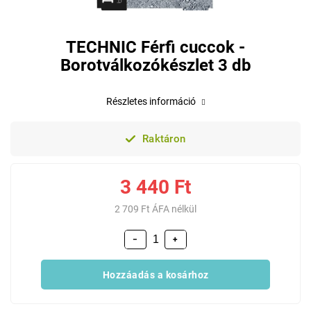
TECHNIC Férfi cuccok -
Borotválkozókészlet 3 db
Részletes információ
Raktáron
3 440 Ft
2 709 Ft ÁFA nélkül
−
+
Hozzáadás a kosárhoz