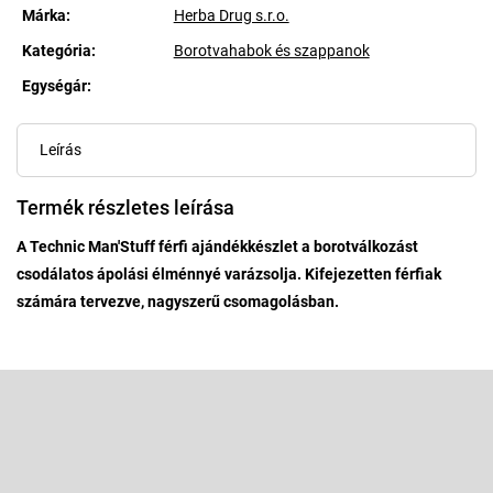
Márka:
Herba Drug s.r.o.
Kategória
:
Borotvahabok és szappanok
Egységár:
Egységár:
Leírás
Termék részletes leírása
A Technic Man'Stuff férfi ajándékkészlet a borotválkozást
csodálatos ápolási élménnyé varázsolja. Kifejezetten férfiak
számára tervezve, nagyszerű csomagolásban.
L
á
b
Feliratkozás hírlevélre
l
é
Adja meg az e-mail címét, és mi tájékoztatást küldünk webáruházunk
új termékeiről.