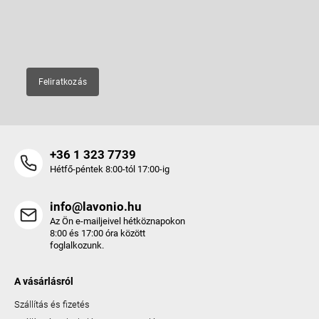
c
E-mail
Feliratkozás
+36 1 323 7739
Hétfő-péntek 8:00-tól 17:00-ig
info@lavonio.hu
Az Ön e-mailjeivel hétköznapokon
8:00 és 17:00 óra között
foglalkozunk.
A vásárlásról
Szállítás és fizetés