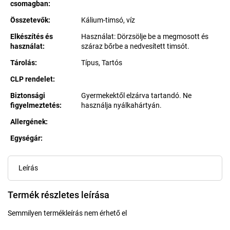
csomagban
:
Összetevők
:
Kálium-timsó, víz
Elkészítés és
Használat: Dörzsölje be a megmosott és
használat
:
száraz bőrbe a nedvesített timsót.
Tárolás
:
Típus, Tartós
CLP rendelet
:
Biztonsági
Gyermekektől elzárva tartandó. Ne
figyelmeztetés
:
használja nyálkahártyán.
Allergének
:
Egységár:
Egységár:
Leírás
Termék részletes leírása
Semmilyen termékleírás nem érhető el