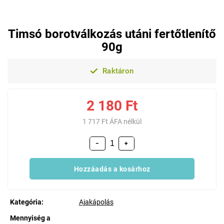
Timsó borotválkozás utáni fertőtlenítő
90g
Raktáron
2 180 Ft
1 717 Ft ÁFA nélkül
−
+
Hozzáadás a kosárhoz
Kategória
:
Ajakápolás
Mennyiség a