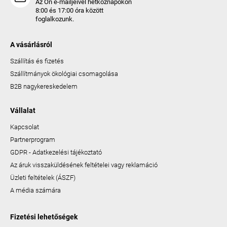
Az Ön e-mailjeivel hétköznapokon
8:00 és 17:00 óra között
foglalkozunk.
A vásárlásról
Szállítás és fizetés
Szállítmányok ökológiai csomagolása
B2B nagykereskedelem
Vállalat
Kapcsolat
Partnerprogram
GDPR - Adatkezelési tájékoztató
Az áruk visszaküldésének feltételei vagy reklamáció
Üzleti feltételek (ÁSZF)
A média számára
Fizetési lehetőségek