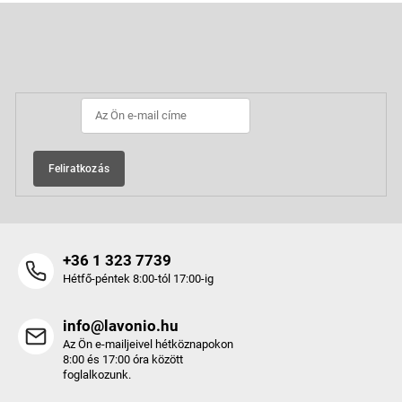
L
á
b
Feliratkozás hírlevélre
l
é
c
Feliratkozás
+36 1 323 7739
Hétfő-péntek 8:00-tól 17:00-ig
info@lavonio.hu
Az Ön e-mailjeivel hétköznapokon
8:00 és 17:00 óra között
foglalkozunk.