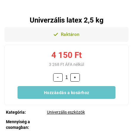
Univerzális latex 2,5 kg
Raktáron
4 150 Ft
3 268 Ft ÁFA nélkül
−
+
Hozzáadás a kosárhoz
Kategória
:
Univerzális eszközök
Mennyiség a
csomagban
: