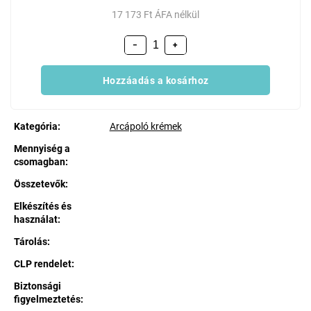
17 173 Ft ÁFA nélkül
−
+
Hozzáadás a kosárhoz
Kategória
:
Arcápoló krémek
Mennyiség a
csomagban
:
Összetevők
:
Elkészítés és
használat
:
Tárolás
:
CLP rendelet
:
Biztonsági
figyelmeztetés
: