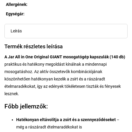
Allergének
:
Egységár:
Egységár:
Leírás
Termék részletes leírása
A Jar All in One Original GIANT mosogatógép kapszulák (140 db)
praktikus és hatékony megoldást kínálnak a mindennapi
mosogatáshoz. Az aktív összetevők kombinációjának
köszönhetően hatékonyan kezelik a zsírt és a rászáradt
ételmaradékokat, így az edények tökéletesen tiszták és fényesek
lesznek.
Főbb jellemzők:
Hatékonyan eltávolítja a zsírt és a szennyeződéseket
–
még a rászáradt ételmaradékokat is