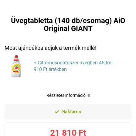
Üvegtabletta (140 db/csomag) AiO
Original GIANT
Most ajándékba adjuk a termék mellé!
+ Citromosogatószer üvegben 450ml
910 Ft értékben
Részletes információ
Raktáron
21 810 Ft