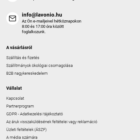
info@lavonio.hu
Az Ön e-mailjeivel hétköznapokon
8:00 és 17:00 óra között
foglalkozunk.
A vásárlásról
Szállítás és fizetés
Szállítmányok ökológiai csomagolása
B2B nagykereskedelem
Vállalat
Kapcsolat
Partnerprogram
GDPR - Adatkezelési tájékoztató
Az áruk visszaküldésének feltételei vagy reklamáció
Üzleti feltételek (ÁSZF)
A média számára