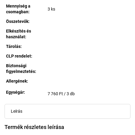
Mennyiség a
3 ks
csomagban
:
Összetevők
:
Elkészítés és
használat
:
Tárolás
:
CLP rendelet
:
Biztonsági
figyelmeztetés
:
Allergének
:
Egységár:
Egységár:
7 760 Ft / 3 db
Leírás
Termék részletes leírása