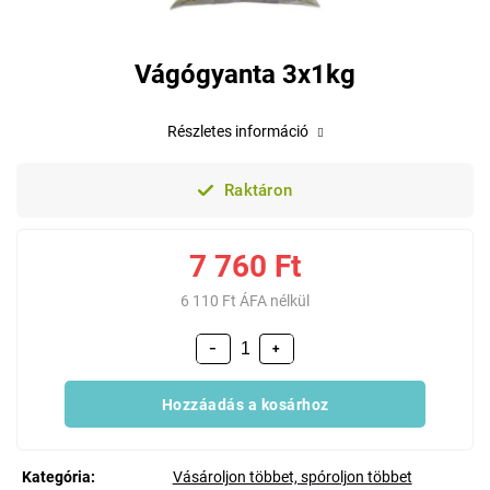
Vágógyanta 3x1kg
Részletes információ
Raktáron
7 760 Ft
6 110 Ft ÁFA nélkül
−
+
Hozzáadás a kosárhoz
Kategória
:
Vásároljon többet, spóroljon többet