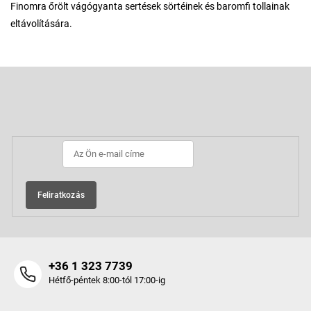
Finomra őrölt vágógyanta sertések sörtéinek és baromfi tollainak
eltávolítására.
L
á
b
Feliratkozás hírlevélre
l
é
c
Feliratkozás
+36 1 323 7739
Hétfő-péntek 8:00-tól 17:00-ig