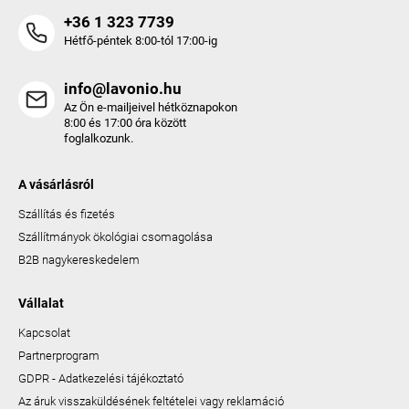
+36 1 323 7739
Hétfő-péntek 8:00-tól 17:00-ig
info@lavonio.hu
Az Ön e-mailjeivel hétköznapokon
8:00 és 17:00 óra között
foglalkozunk.
A vásárlásról
Szállítás és fizetés
Szállítmányok ökológiai csomagolása
B2B nagykereskedelem
Vállalat
Kapcsolat
Partnerprogram
GDPR - Adatkezelési tájékoztató
Az áruk visszaküldésének feltételei vagy reklamáció