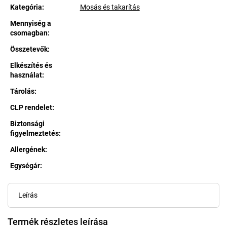
Kategória
:
Mosás és takarítás
Mennyiség a
csomagban
:
Összetevők
:
Elkészítés és
használat
:
Tárolás
:
CLP rendelet
:
Biztonsági
figyelmeztetés
:
Allergének
:
Egységár:
Egységár:
Leírás
Termék részletes leírása