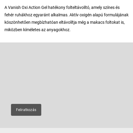
A Vanish Oxi Action Gel hatékony folteltávolító, amely színes és
fehér ruhákhoz egyaránt alkalmas. Aktív oxigén alapú formulájának
köszönhetően megbízhatóan eltávolítja még a makacs foltokat is,
miközben kíméletes az anyagokhoz.
L
á
b
Feliratkozás hírlevélre
l
é
Adja meg az e-mail címét, és mi tájékoztatást küldünk webáruházunk
új termékeiről.
c
E-mail
Feliratkozás