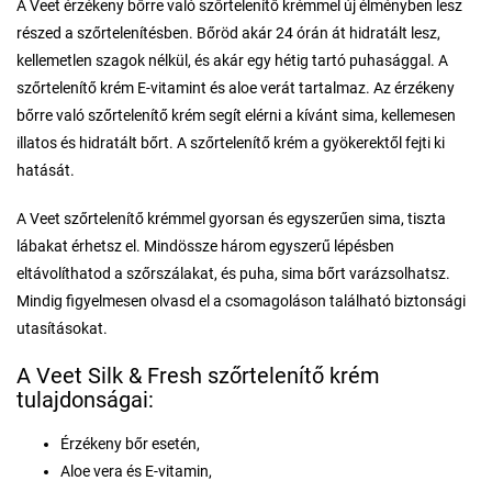
A Veet érzékeny bőrre való szőrtelenítő krémmel új élményben lesz
részed a szőrtelenítésben. Bőröd akár 24 órán át hidratált lesz,
kellemetlen szagok nélkül, és akár egy hétig tartó puhasággal. A
szőrtelenítő krém E-vitamint és aloe verát tartalmaz. Az érzékeny
bőrre való szőrtelenítő krém segít elérni a kívánt sima, kellemesen
illatos és hidratált bőrt. A szőrtelenítő krém a gyökerektől fejti ki
hatását.
A Veet szőrtelenítő krémmel gyorsan és egyszerűen sima, tiszta
lábakat érhetsz el. Mindössze három egyszerű lépésben
eltávolíthatod a szőrszálakat, és puha, sima bőrt varázsolhatsz.
Mindig figyelmesen olvasd el a csomagoláson található biztonsági
utasításokat.
A Veet Silk & Fresh szőrtelenítő krém
tulajdonságai:
Érzékeny bőr esetén,
Aloe vera és E-vitamin,