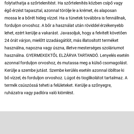
folytathatja a szőrtelenítést. Ha szőrtelenítés közben csípő vagy
égő érzést tapasztal, azonnal törölje le a krémet, és alaposan
mossa le a bőrét hideg vízzel. Ha a tünetek továbbra is fennállnak,
forduljon orvoshoz. A bőr a használat után röviddel érzékenyebb
lehet, ezért kerülje a vakarást. Javasoljuk, hogy a felvitelt követően
24 órát várjon, mielőtt izzadásgátlót, más illatosított terméket
használna, napozna vagy úszna, illetve mesterséges szoláriumot
használna. GYERMEKEKTŐL ELZÁRVA TARTANDÓ. Lenyelés esetén
azonnal forduljon orvoshoz, és mutassa meg a külső csomagolást.
Kerülje a szembe jutást. Szembe kerülés esetén azonnal öblítse ki
bő vízzel, és forduljon orvoshoz. Lúgot és tioglikolátot tartalmaz. A
termék csúszóssá teheti a felületeket. Kerülje a szőnyegre,
ruházatra vagy padlóra való kiömlést.
L
á
b
Feliratkozás hírlevélre
l