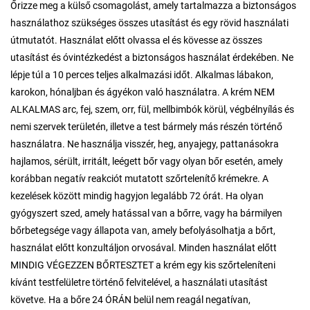
Őrizze meg a külső csomagolást, amely tartalmazza a biztonságos
használathoz szükséges összes utasítást és egy rövid használati
útmutatót. Használat előtt olvassa el és kövesse az összes
utasítást és óvintézkedést a biztonságos használat érdekében. Ne
lépje túl a 10 perces teljes alkalmazási időt. Alkalmas lábakon,
karokon, hónaljban és ágyékon való használatra. A krém NEM
ALKALMAS arc, fej, szem, orr, fül, mellbimbók körül, végbélnyílás és
nemi szervek területén, illetve a test bármely más részén történő
használatra. Ne használja visszér, heg, anyajegy, pattanásokra
hajlamos, sérült, irritált, leégett bőr vagy olyan bőr esetén, amely
korábban negatív reakciót mutatott szőrtelenítő krémekre. A
kezelések között mindig hagyjon legalább 72 órát. Ha olyan
gyógyszert szed, amely hatással van a bőrre, vagy ha bármilyen
bőrbetegsége vagy állapota van, amely befolyásolhatja a bőrt,
használat előtt konzultáljon orvosával. Minden használat előtt
MINDIG VÉGEZZEN BŐRTESZTET a krém egy kis szőrteleníteni
kívánt testfelületre történő felvitelével, a használati utasítást
követve. Ha a bőre 24 ÓRÁN belül nem reagál negatívan,