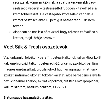
szőrszálak könnyen kijönnek, a spatula keskenyebb vagy
szélesebb végével – testrészedtől függően – távolítsd el a
krém többi részét. Ha vastagabb szőrszálaid vannak, a
krémet összesen akár 10 percig is hathat rajta – de nem
tovább.
Alaposan öblítse le a bőrt vízzel, hogy teljesen eltávolítsa a
krémet, majd törölje szárazra.
Veet Silk & Fresh összetevők:
Víz, karbamid, folyékony paraffin, cetearil-alkohol, kálium-tioglikolát,
kalcium-hidroxid, talkum, ceteareth-20, glicerin, szorbitol, parfüm,
magnézium-triszilikát, propilénglikol, lítium-magnézium-nátrium-
szilikát, nátrium-glükonát, tokoferil-acetát, aloe barbadensis levéllé,
hexil-cinnamal, linalool, akrilát kopolimer, butilfenil-metilpropionál,
kálium-szorbát, nátrium-benzoát, CI 77891.
Biztonságos használati utasítás: