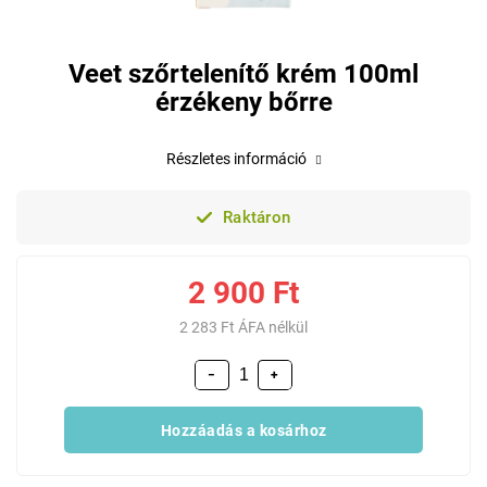
Veet szőrtelenítő krém 100ml
érzékeny bőrre
Részletes információ
Raktáron
2 900 Ft
2 283 Ft ÁFA nélkül
−
+
Hozzáadás a kosárhoz