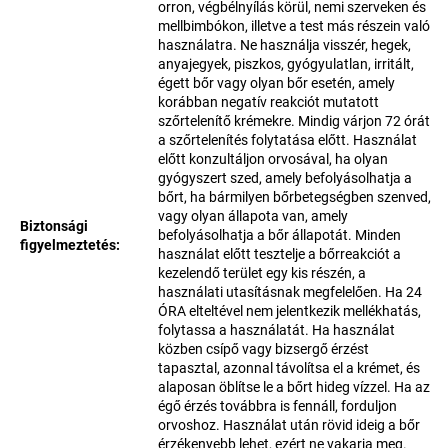
orron, végbélnyílás körül, nemi szerveken és
mellbimbókon, illetve a test más részein való
használatra. Ne használja visszér, hegek,
anyajegyek, piszkos, gyógyulatlan, irritált,
égett bőr vagy olyan bőr esetén, amely
korábban negatív reakciót mutatott
szőrtelenítő krémekre. Mindig várjon 72 órát
a szőrtelenítés folytatása előtt. Használat
előtt konzultáljon orvosával, ha olyan
gyógyszert szed, amely befolyásolhatja a
bőrt, ha bármilyen bőrbetegségben szenved,
vagy olyan állapota van, amely
Biztonsági
befolyásolhatja a bőr állapotát. Minden
figyelmeztetés
:
használat előtt tesztelje a bőrreakciót a
kezelendő terület egy kis részén, a
használati utasításnak megfelelően. Ha 24
ÓRA elteltével nem jelentkezik mellékhatás,
folytassa a használatát. Ha használat
közben csípő vagy bizsergő érzést
tapasztal, azonnal távolítsa el a krémet, és
alaposan öblítse le a bőrt hideg vízzel. Ha az
égő érzés továbbra is fennáll, forduljon
orvoshoz. Használat után rövid ideig a bőr
érzékenyebb lehet, ezért ne vakarja meg.