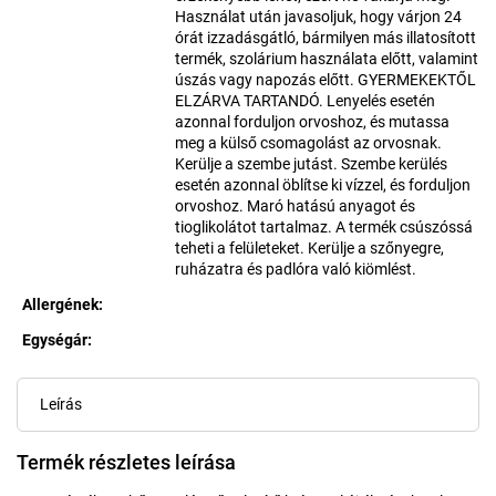
Használat után javasoljuk, hogy várjon 24
órát izzadásgátló, bármilyen más illatosított
termék, szolárium használata előtt, valamint
úszás vagy napozás előtt. GYERMEKEKTŐL
ELZÁRVA TARTANDÓ. Lenyelés esetén
azonnal forduljon orvoshoz, és mutassa
meg a külső csomagolást az orvosnak.
Kerülje a szembe jutást. Szembe kerülés
esetén azonnal öblítse ki vízzel, és forduljon
orvoshoz. Maró hatású anyagot és
tioglikolátot tartalmaz. A termék csúszóssá
teheti a felületeket. Kerülje a szőnyegre,
ruházatra és padlóra való kiömlést.
Allergének
:
Egységár:
Egységár:
Leírás
Termék részletes leírása