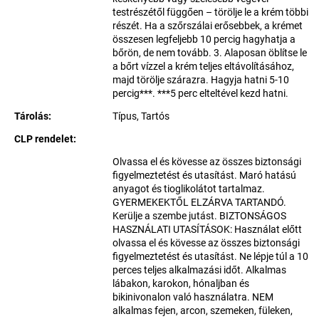
testrészétől függően – törölje le a krém többi
részét. Ha a szőrszálai erősebbek, a krémet
összesen legfeljebb 10 percig hagyhatja a
bőrön, de nem tovább. 3. Alaposan öblítse le
a bőrt vízzel a krém teljes eltávolításához,
majd törölje szárazra. Hagyja hatni 5-10
percig***. ***5 perc elteltével kezd hatni.
Tárolás
:
Típus, Tartós
CLP rendelet
:
Olvassa el és kövesse az összes biztonsági
figyelmeztetést és utasítást. Maró hatású
anyagot és tioglikolátot tartalmaz.
GYERMEKEKTŐL ELZÁRVA TARTANDÓ.
Kerülje a szembe jutást. BIZTONSÁGOS
HASZNÁLATI UTASÍTÁSOK: Használat előtt
olvassa el és kövesse az összes biztonsági
figyelmeztetést és utasítást. Ne lépje túl a 10
perces teljes alkalmazási időt. Alkalmas
lábakon, karokon, hónaljban és
bikinivonalon való használatra. NEM
alkalmas fejen, arcon, szemeken, füleken,