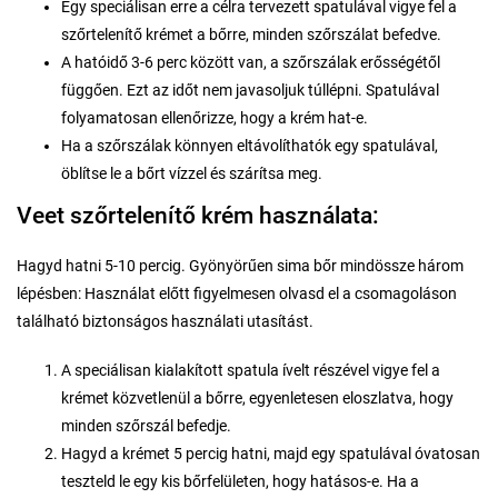
Egy speciálisan erre a célra tervezett spatulával vigye fel a
szőrtelenítő krémet a bőrre, minden szőrszálat befedve.
A hatóidő 3-6 perc között van, a szőrszálak erősségétől
függően. Ezt az időt nem javasoljuk túllépni. Spatulával
folyamatosan ellenőrizze, hogy a krém hat-e.
Ha a szőrszálak könnyen eltávolíthatók egy spatulával,
öblítse le a bőrt vízzel és szárítsa meg.
Veet szőrtelenítő krém használata:
Hagyd hatni 5-10 percig. Gyönyörűen sima bőr mindössze három
lépésben: Használat előtt figyelmesen olvasd el a csomagoláson
található biztonságos használati utasítást.
A speciálisan kialakított spatula ívelt részével vigye fel a
krémet közvetlenül a bőrre, egyenletesen eloszlatva, hogy
minden szőrszál befedje.
Hagyd a krémet 5 percig hatni, majd egy spatulával óvatosan
teszteld le egy kis bőrfelületen, hogy hatásos-e. Ha a