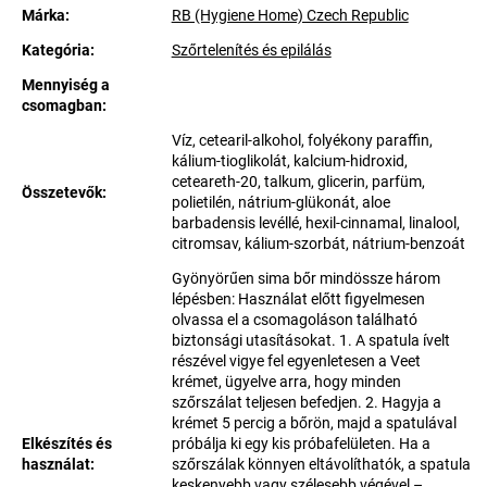
Márka:
RB (Hygiene Home) Czech Republic
Kategória
:
Szőrtelenítés és epilálás
Mennyiség a
csomagban
:
Víz, cetearil-alkohol, folyékony paraffin,
kálium-tioglikolát, kalcium-hidroxid,
ceteareth-20, talkum, glicerin, parfüm,
Összetevők
:
polietilén, nátrium-glükonát, aloe
barbadensis levéllé, hexil-cinnamal, linalool,
citromsav, kálium-szorbát, nátrium-benzoát
Gyönyörűen sima bőr mindössze három
lépésben: Használat előtt figyelmesen
olvassa el a csomagoláson található
biztonsági utasításokat. 1. A spatula ívelt
részével vigye fel egyenletesen a Veet
krémet, ügyelve arra, hogy minden
szőrszálat teljesen befedjen. 2. Hagyja a
krémet 5 percig a bőrön, majd a spatulával
Elkészítés és
próbálja ki egy kis próbafelületen. Ha a
használat
:
szőrszálak könnyen eltávolíthatók, a spatula
keskenyebb vagy szélesebb végével –