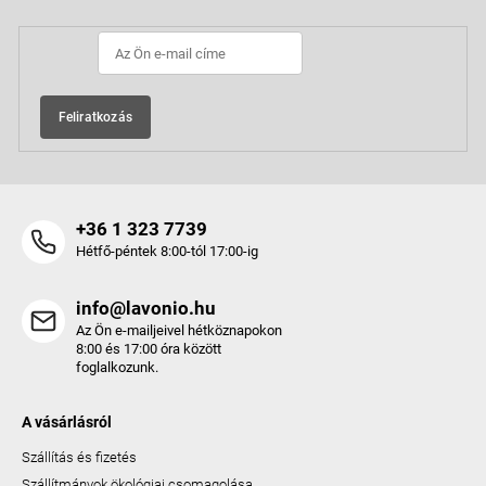
é
c
Feliratkozás
+36 1 323 7739
Hétfő-péntek 8:00-tól 17:00-ig
info@lavonio.hu
Az Ön e-mailjeivel hétköznapokon
8:00 és 17:00 óra között
foglalkozunk.
A vásárlásról
Szállítás és fizetés
Szállítmányok ökológiai csomagolása