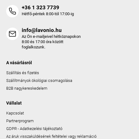
+36 1 323 7739
Hétfő-péntek 8:00-tól 17:00-ig
info@lavonio.hu
Az Ön e-mailjeivel hétköznapokon
8:00 és 17:00 óra között
foglalkozunk.
A vásárlásról
Szállítás és fizetés
Szállítmányok ökológiai csomagolása
B2B nagykereskedelem
Vállalat
Kapcsolat
Partnerprogram
GDPR - Adatkezelési tájékoztató
Az áruk visszaküldésének feltételei vagy reklamáció