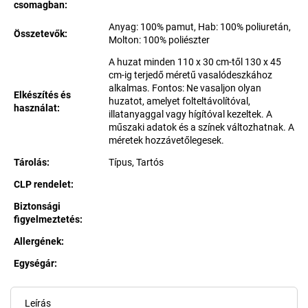
csomagban
:
Anyag: 100% pamut, Hab: 100% poliuretán,
Összetevők
:
Molton: 100% poliészter
A huzat minden 110 x 30 cm-től 130 x 45
cm-ig terjedő méretű vasalódeszkához
alkalmas. Fontos: Ne vasaljon olyan
Elkészítés és
huzatot, amelyet folteltávolítóval,
használat
:
illatanyaggal vagy hígítóval kezeltek. A
műszaki adatok és a színek változhatnak. A
méretek hozzávetőlegesek.
Tárolás
:
Típus, Tartós
CLP rendelet
:
Biztonsági
figyelmeztetés
:
Allergének
:
Egységár:
Egységár:
Leírás