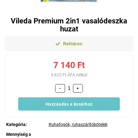
Vileda Premium 2in1 vasalódeszka
huzat
Raktáron
7 140 Ft
5 622 Ft ÁFA nélkül
−
+
Hozzáadás a kosárhoz
Kategória
:
Ruhafogók, ruhaszárítókötelek
Mennyiség a