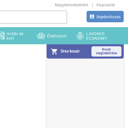
Nagykereskedelmi
Kapcsolat
Bejelentkezés
Hobbi és
LAVONIO
Élelmiszer
kert
ECONOMY
Üres kosár
O
l
d
a
l
s
ó
p
a
n
e