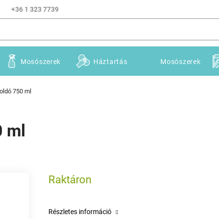
+36 1 323 7739
Mosószerek
Háztartás
Mosószerek
roldó 750 ml
0 ml
Raktáron
Részletes információ