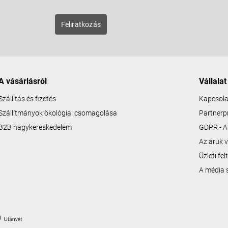
zunk új
Feliratkozás
A vásárlásról
Vállalat
Szállítás és fizetés
Kapcsola
Szállítmányok ökológiai csomagolása
Partner
B2B nagykereskedelem
GDPR - A
Az áruk v
Üzleti fe
A média