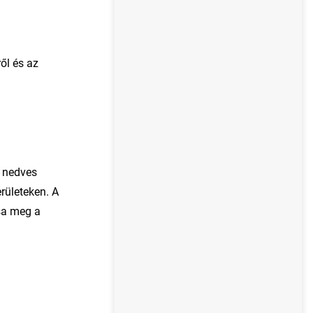
ről és az
t nedves
erületeken. A
tsa meg a