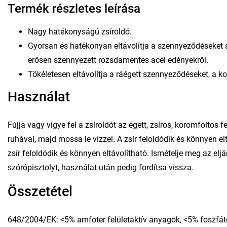
Termék részletes leírása
Nagy hatékonyságú zsíroldó.
Gyorsan és hatékonyan eltávolítja a szennyeződéseket a tű
erősen szennyezett rozsdamentes acél edényekről.
Tökéletesen eltávolítja a ráégett szennyeződéseket, a ko
Használat
Fújja vagy vigye fel a zsíroldót az égett, zsíros, koromfoltos 
ruhával, majd mossa le vízzel. A zsír feloldódik és könnyen el
zsír feloldódik és könnyen eltávolítható. Ismételje meg az elj
szórópisztolyt, használat után pedig fordítsa vissza.
Összetétel
648/2004/EK: <5% amfoter felületaktív anyagok, <5% foszfát