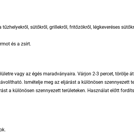
zhelyekről, sütőkről, grillekről, fritőzökről, légkeveréses sütők
rmot és a zsírt.
felületre vagy az égés maradványaira. Várjon 2-3 percet, törölje á
távolítható. Ismételje meg az eljárást a különösen szennyezett t
árást a különösen szennyezett területeken. Használat előtt fordí
ok.