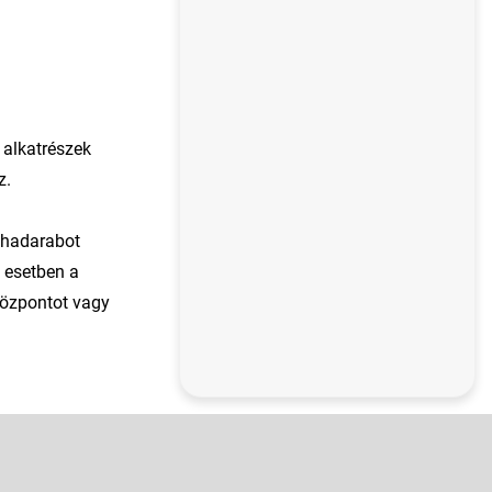
 alkatrészek
z.
uhadarabot
t esetben a
 Központot vagy