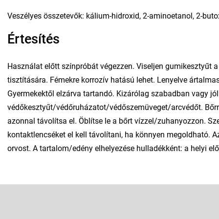
Veszélyes összetevők: kálium-hidroxid, 2-aminoetanol, 2-buto
Értesítés
Használat előtt színpróbát végezzen. Viseljen gumikesztyűt
tisztítására. Fémekre korrozív hatású lehet. Lenyelve ártalma
Gyermekektől elzárva tartandó. Kizárólag szabadban vagy jól 
védőkesztyűt/védőruházatot/védőszemüveget/arcvédőt. Bőrrel 
azonnal távolítsa el. Öblítse le a bőrt vízzel/zuhanyozzon. Sz
kontaktlencséket el kell távolítani, ha könnyen megoldható. A
orvost. A tartalom/edény elhelyezése hulladékként: a helyi e
L
á
b
Feliratkozás hírlevélre