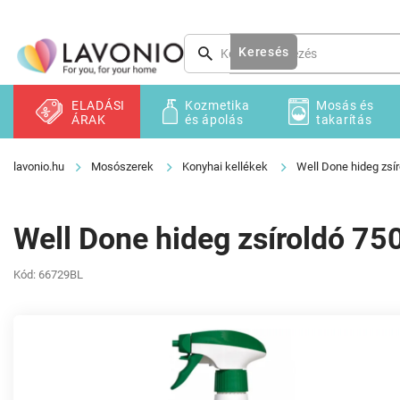
Ugrás
a
fő
Keresés
tartalomhoz
ELADÁSI
Kozmetika
Mosás és
ÁRAK
és ápolás
takarítás
Mosószerek
Konyhai kellékek
Well Done hideg zsí
Well Done hideg zsíroldó 75
Kód:
66729BL