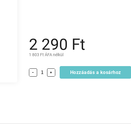
2 290 Ft
1 803 Ft ÁFA nélkül
Hozzáadás a kosárhoz
−
+