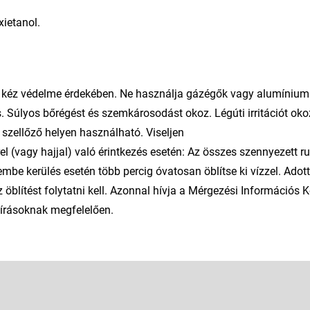
xietanol.
 a kéz védelme érdekében. Ne használja gázégők vagy alumínium
s. Súlyos bőrégést és szemkárosodást okoz. Légúti irritációt oko
szellőző helyen használható. Viseljen
(vagy hajjal) való érintkezés esetén: Az összes szennyezett r
embe kerülés esetén több percig óvatosan öblítse ki vízzel. Adot
z öblítést folytatni kell. Azonnal hívja a Mérgezési Információs
lőírásoknak megfelelően.
E-mail