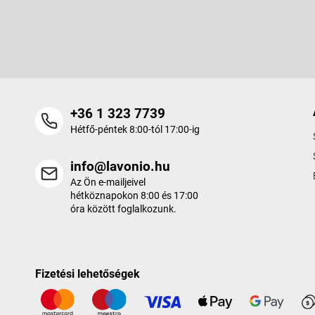
l
é
Adja meg az e-mail címét, és mi tájékoztatást küldünk webáruhá
c
termékeiről.
+36 1 323 7739
Hétfő-péntek 8:00-tól 17:00-ig
info@lavonio.hu
Az Ön e-mailjeivel
hétköznapokon 8:00 és 17:00
óra között foglalkozunk.
Fizetési lehetőségek