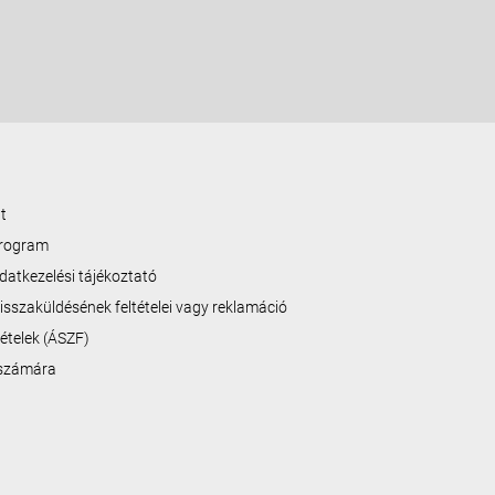
t
program
datkezelési tájékoztató
isszaküldésének feltételei vagy reklamáció
ltételek (ÁSZF)
 számára