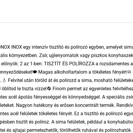
ONOX INOX egy intenzív tisztító és polírozó egyben, amelyet sim
nális környezetben. Zsír, ujjlenyomatok vagy piszkos konyhasze
 előnyök: 2 az 1-ben: TISZTÍT ÉS POLÍROZZA a rozsdamentes ac
zennyeződéseket🍽️ Magas alkoholtartalom a tökéletes fényért🧼 
💧 Felvitel után töröld át és polírozd a sima, mosható felületek
 öblítsd le tiszta vízzel🔄 Finom permet az egyenletes felvitelhe
es acél ápolás fényességgel és könnyedséggel. A speciális zsí
leteket. Nagyon hatékony és erősen koncentrált termék. Rendkív
es acél felületek tökéletes fényét. Ez a tisztító és polírozó egy
ésben tisztít és políroz. A sima felületek, például a konyhabúto
tei és ajtajai permetezhetők, törölhetők ruhával és polírozhatók.