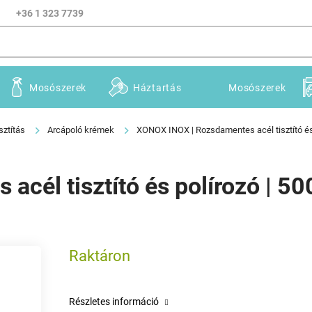
+36 1 323 7739
Mosószerek
Háztartás
Mosószerek
sztítás
Arcápoló krémek
XONOX INOX | Rozsdamentes acél tisztító és 
cél tisztító és polírozó | 50
Raktáron
Részletes információ