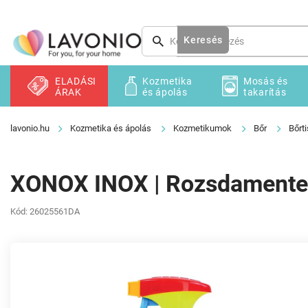
Ugrás
a
fő
Keresés
tartalomhoz
ELADÁSI
Kozmetika
Mosás és
ÁRAK
és ápolás
takarítás
Kozmetika és ápolás
Kozmetikumok
Bőr
Bőrti
XONOX INOX | Rozsdamentes a
Kód:
26025561DA