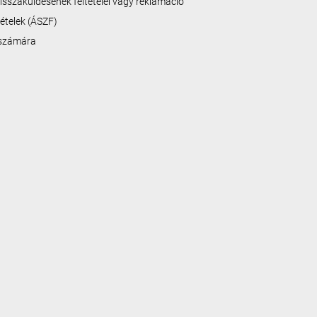
isszaküldésének feltételei vagy reklamáció
ltételek (ÁSZF)
 számára