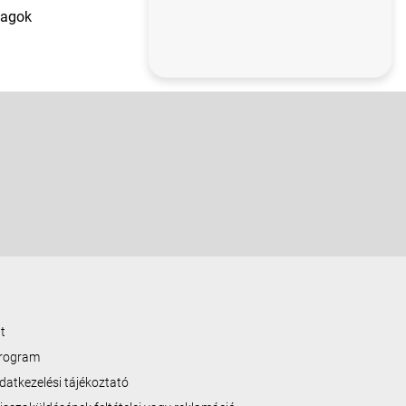
yagok
t
program
datkezelési tájékoztató