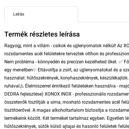
Leírás
Termék részletes leírása
Ragyogj, mint a villám - csíkok és ujjlenyomatok nélkül! Az X
rozsdamentes acél felületekre terveztek otthon és professzio
Nem probléma - könnyedén és precízen kezelheted őket. ✅ Fő
egy menetben✨ Eltávolítja a zsírt, az ujjlenyomatokat és a s
használat: hűtőszekrények, konyhaszekrények, készülékajtók...
ruhával⚠️ Élelmiszerrel érintkező felületeken használva - majd
DEDRA fejlesztése) XONOX INOX - professzionális rozsdament
összetevők tisztítják a sima, mosható rozsdamentes acél felü
tisztítóerővel. A magas alkoholtartalom biztosítja a rozsdament
termékeink között. Két terméket tartalmaz egyben. Egyetlen lép
hűtőszekrények, sütők külső ajtajai és hasonló felületek felüle