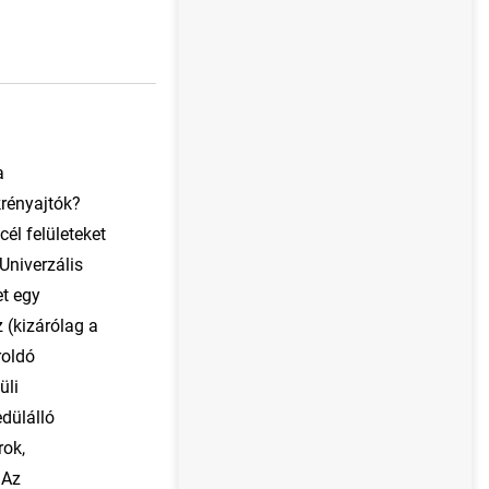
a
krényajtók?
él felületeket
Univerzális
et egy
z (kizárólag a
roldó
üli
edülálló
rok,
 Az