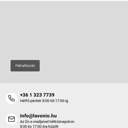
L
á
b
Feliratkozás hírlevélre
l
é
Adja meg az e-mail címét, és mi tájékoztatást küldünk webáruházunk
új termékeiről.
c
E-mail
Feliratkozás
+36 1 323 7739
Hétfő-péntek 8:00-tól 17:00-ig
info@lavonio.hu
Az Ön e-mailjeivel hétköznapokon
8:00 és 17:00 óra között