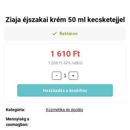
Ziaja éjszakai krém 50 ml kecsketejjel
Raktáron
1 610 Ft
1 268 Ft ÁFA nélkül
−
+
Hozzáadás a kosárhoz
Kategória
:
Kozmetika és ápolás
Mennyiség a
csomagban
: